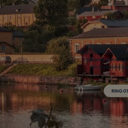
Du är välkommen till os
med arrangemangen, i
börja planera be
RING 01