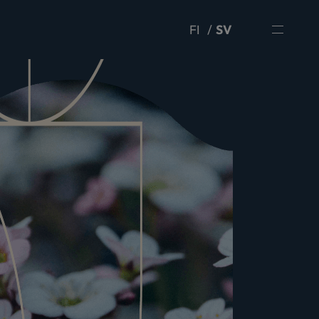
FI
SV