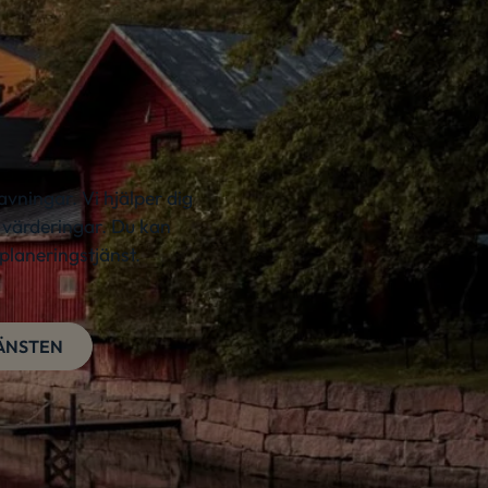
avningar. Vi hjälper dig
h värderingar. Du kan
planeringstjänst.
JÄNSTEN