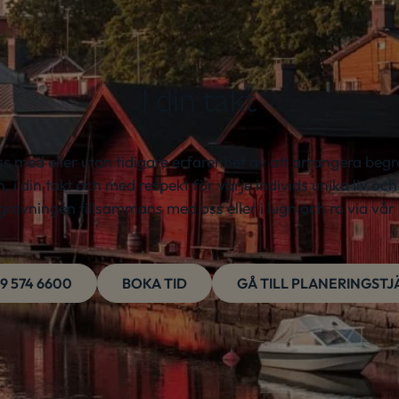
I din takt
s med eller utan tidigare erfarenhet av att arrangera begr
 din takt och med respekt för varje individs unika liv oc
gravningen tillsammans med oss eller i lugn och ro via vår 
9 574 6600
BOKA TID
GÅ TILL PLANERINGST